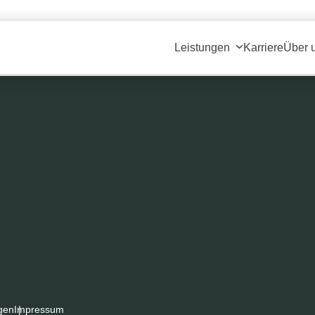
ium (300x260)
|
thumbnail (150x150)
Leistungen
Karriere
Über 
gen
Impressum