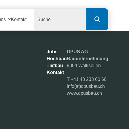
Search
uns
Kontakt
Jobs
OPUS AG
Hochbau
Bauunternehmung
Tiefbau
8304 Wallisellen
Kontakt
T
+41 43 233 60 60
info(at)opusbau.ch
www.opusbau.ch