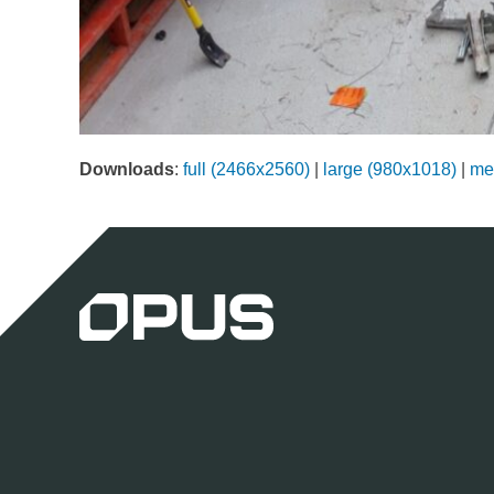
Downloads
:
full (2466x2560)
|
large (980x1018)
|
me