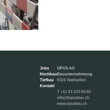
Jobs
OPUS AG
Hochbau
Bauunternehmung
Tiefbau
8304 Wallisellen
Kontakt
T
+41 43 233 60 60
info(at)opusbau.ch
www.opusbau.ch