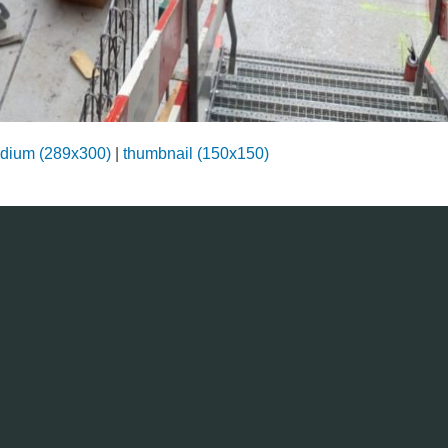
dium (289x300)
|
thumbnail (150x150)