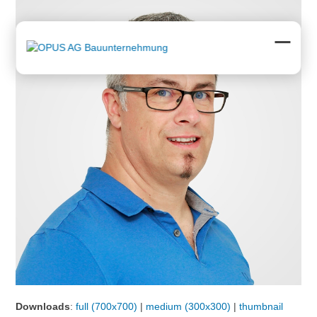
Skip
to
content
Open
Close
mobil
mobil
menu
menu
Downloads
:
full (700x700)
|
medium (300x300)
|
thumbnail