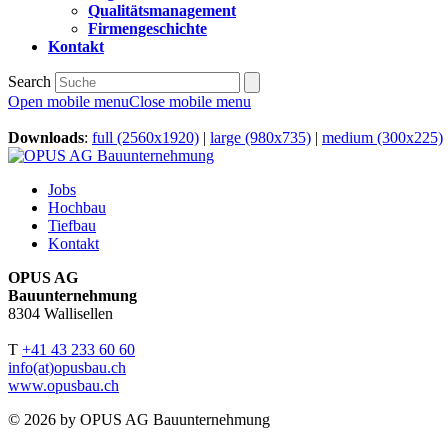
Qualitätsmanagement
Firmengeschichte
Kontakt
Search
Open mobile menu
Close mobile menu
Downloads
:
full (2560x1920)
|
large (980x735)
|
medium (300x225)
Jobs
Hochbau
Tiefbau
Kontakt
OPUS AG
Bauunternehmung
8304 Wallisellen
T
+41 43 233 60 60
info(at)opusbau.ch
www.opusbau.ch
© 2026 by OPUS AG Bauunternehmung