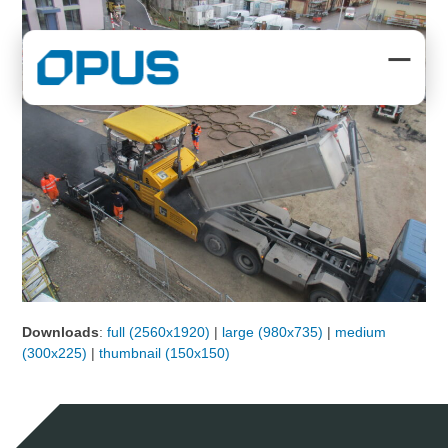
Skip
to
content
Open
Close
mobil
mobil
menu
menu
Downloads
:
full (2560x1920)
|
large (980x735)
|
medium
(300x225)
|
thumbnail (150x150)