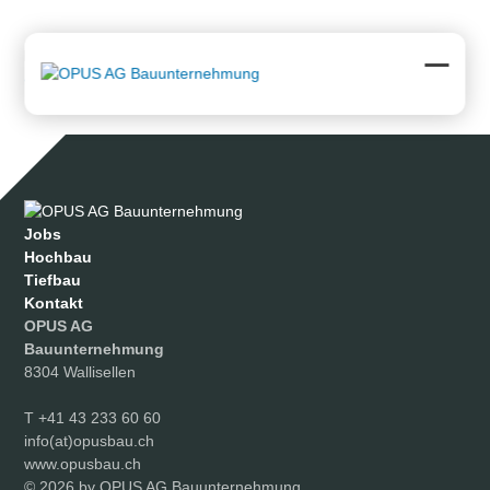
Skip
to
content
Downloads
:
full (2560x1920)
|
large (980x735)
|
medium
(300x225)
|
thumbnail (150x150)
Open
Close
mobil
mobil
menu
menu
Jobs
Hochbau
Tiefbau
Kontakt
OPUS AG
Bauunternehmung
8304 Wallisellen
T
+41 43 233 60 60
info(at)opusbau.ch
www.opusbau.ch
© 2026 by OPUS AG Bauunternehmung