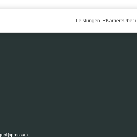
ium (300x225)
|
thumbnail (150x150)
Leistungen
Karriere
Über 
gen
Impressum