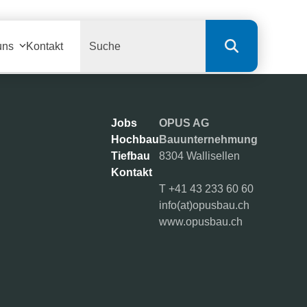
Search
uns
Kontakt
Jobs
OPUS AG
Hochbau
Bauunternehmung
Tiefbau
8304 Wallisellen
Kontakt
T
+41 43 233 60 60
info(at)opusbau.ch
www.opusbau.ch