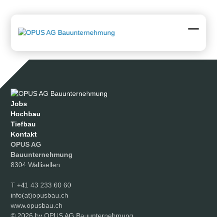
Skip
to
content
Downloads
:
full (1119x741)
|
large (980x649)
|
medium
(300x199)
|
thumbnail (150x150)
Open
Close
mobil
mobil
menu
menu
Jobs
Hochbau
Tiefbau
Kontakt
OPUS AG
Bauunternehmung
8304 Wallisellen
T
+41 43 233 60 60
info(at)opusbau.ch
www.opusbau.ch
© 2026 by OPUS AG Bauunternehmung