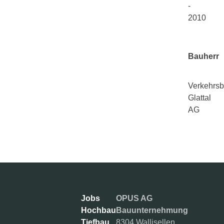
-
2010
Bauherr
Verkehrsb
Glattal
AG
Jobs
OPUS AG
Hochbau
Bauunternehmung
Tiefbau
8304 Wallisellen