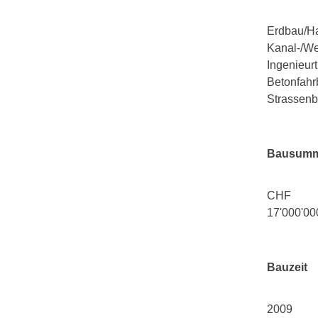
Erdbau/H
Kanal-/We
Ingenieur
Betonfah
Strassen
Bausum
CHF
17'000'00
Bauzeit
2009