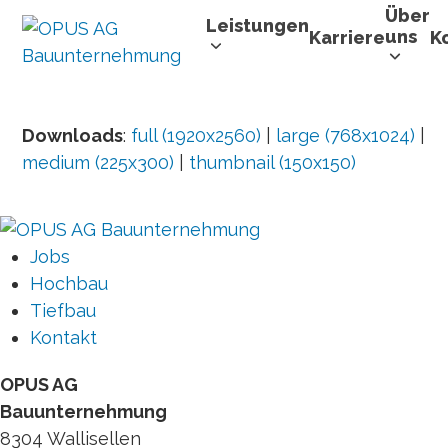
Skip
Über
Leistungen
uns
Karriere
K
to
content
Downloads
:
full (1920x2560)
|
large (768x1024)
|
medium (225x300)
|
thumbnail (150x150)
Jobs
Hochbau
Tiefbau
Kontakt
OPUS AG
Bauunternehmung
8304 Wallisellen