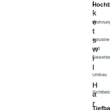
l
Hoch
k
e
Wohnun
t
s
Industrie
w
und
i
Gewerb
l
Umbau
H
Sichtbet
a
r
Tiefb