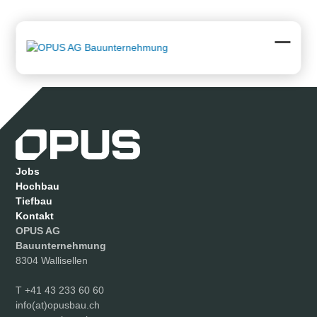
Skip
to
content
Downloads
:
full (944x531)
|
medium (300x169)
|
thumbnail
(150x150)
Open
Close
mobil
mobil
menu
menu
Jobs
Hochbau
Tiefbau
Kontakt
OPUS AG
Bauunternehmung
8304 Wallisellen
T
+41 43 233 60 60
info(at)opusbau.ch