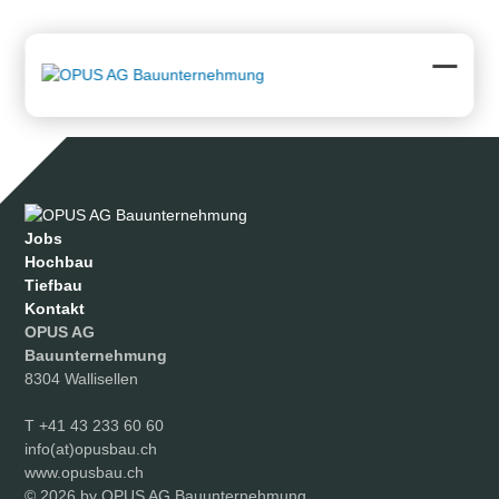
Skip
to
content
Downloads
:
full (1024x680)
|
large (980x651)
|
medium
(300x199)
|
thumbnail (150x150)
Open
Close
mobil
mobil
menu
menu
Jobs
Hochbau
Tiefbau
Kontakt
OPUS AG
Bauunternehmung
8304 Wallisellen
T
+41 43 233 60 60
info(at)opusbau.ch
www.opusbau.ch
© 2026 by OPUS AG Bauunternehmung