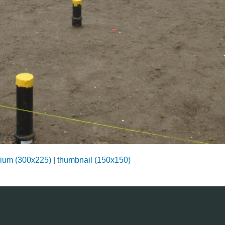
ium (300x225)
|
thumbnail (150x150)