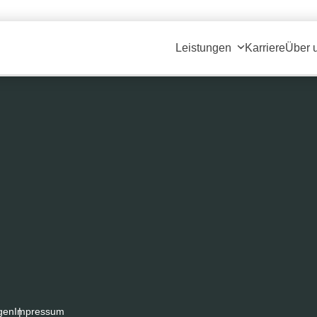
ium (300x225)
|
thumbnail (150x150)
Leistungen
Karriere
Über 
gen
Impressum