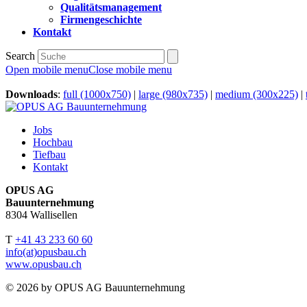
Qualitätsmanagement
Firmengeschichte
Kontakt
Search
Open mobile menu
Close mobile menu
Downloads
:
full (1000x750)
|
large (980x735)
|
medium (300x225)
|
Jobs
Hochbau
Tiefbau
Kontakt
OPUS AG
Bauunternehmung
8304 Wallisellen
T
+41 43 233 60 60
info(at)opusbau.ch
www.opusbau.ch
© 2026 by OPUS AG Bauunternehmung