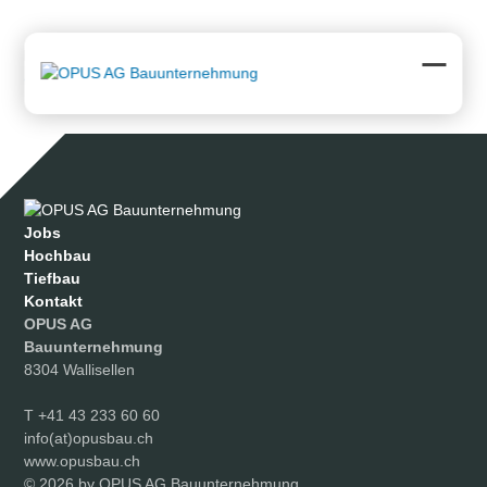
Skip
to
content
Downloads
:
full (1000x750)
|
large (980x735)
|
medium
(300x225)
|
thumbnail (150x150)
Open
Close
mobil
mobil
menu
menu
Jobs
Hochbau
Tiefbau
Kontakt
OPUS AG
Bauunternehmung
8304 Wallisellen
T
+41 43 233 60 60
info(at)opusbau.ch
www.opusbau.ch
© 2026 by OPUS AG Bauunternehmung