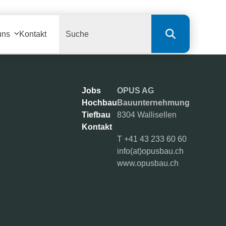
Search
uns
Kontakt
Jobs
OPUS AG
Hochbau
Bauunternehmung
Tiefbau
8304 Wallisellen
Kontakt
T
+41 43 233 60 60
info(at)opusbau.ch
www.opusbau.ch