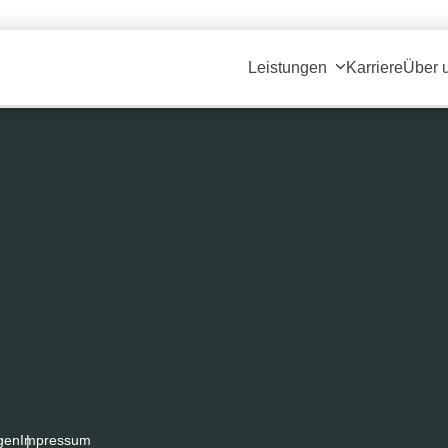
ium (300x225)
|
thumbnail (150x150)
Leistungen
Karriere
Über 
gen
Impressum