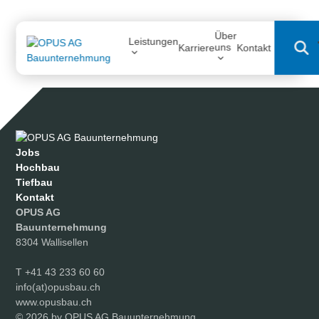
Skip
to
Searc
Über
content
Downloads
:
full (2560x1920)
|
large (980x735)
|
medium
Leistungen
uns
Karriere
Kontakt
(300x225)
|
thumbnail (150x150)
Jobs
Hochbau
Tiefbau
Kontakt
OPUS AG
Bauunternehmung
8304 Wallisellen
T
+41 43 233 60 60
info(at)opusbau.ch
www.opusbau.ch
© 2026 by OPUS AG Bauunternehmung