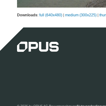
Downloads
:
full (640x480)
|
medium (300x225)
|
thu