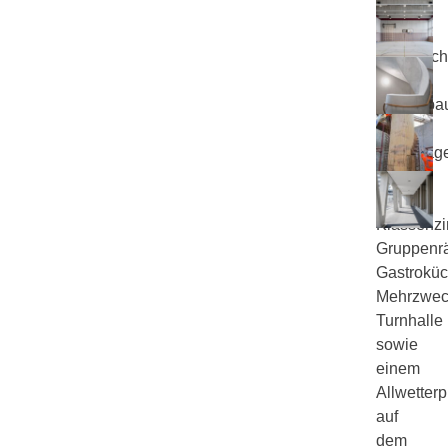
Neubau
eines
Primarsc
als
Massivba
mit
Tiefgarag
und
12
Klassenz
Gruppenr
Gastroküc
Mehrzwec
Turnhalle
sowie
einem
Allwetterp
auf
dem