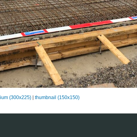
ium (300x225)
|
thumbnail (150x150)