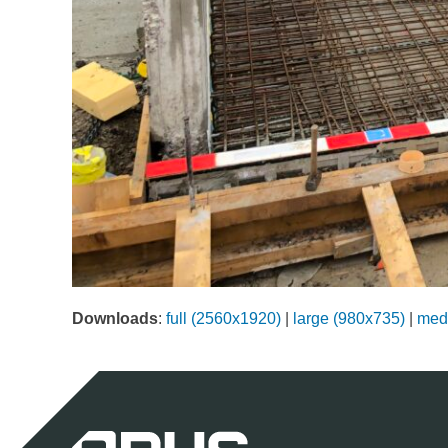
Downloads
:
full (2560x1920)
|
large (980x735)
|
med