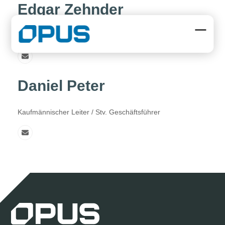
Skip
Edgar Zehnder
to
content
Geschäftsführer / Verwaltungsratspräsident
Open
Close
mobil
mobil
menu
menu
E-
Mail
Daniel Peter
Kaufmännischer Leiter / Stv. Geschäftsführer
E-
Mail