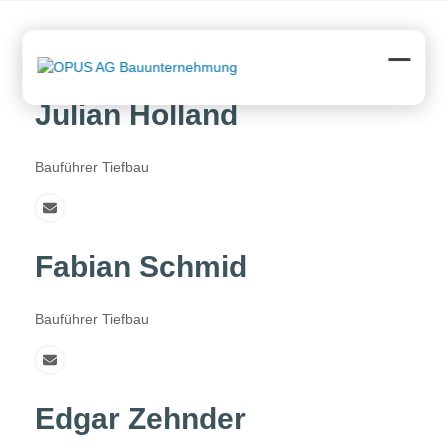
Skip
to
Related Staff
content
Open
Close
mobil
mobil
Julian Holland
menu
menu
Bauführer Tiefbau
E-
Mail
Fabian Schmid
Bauführer Tiefbau
E-
Mail
Edgar Zehnder